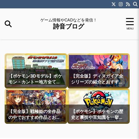
ゲーム情報やCADなどを発信！
詩音ブログ
【ポケモン3Dモデル】ポケ
【完全版】ディスガイア全
モン・カントー地方全ての
シリーズの紹介とおすすめ
町モデルなどを紹介
作品紹介
【完全版】戦極姫の全作品
【ポケモン】ポケモンの歴
の中でおすすめ作品とおす
史と裏技や豆知識を一挙紹
すめ攻略ルートを一挙紹介
介