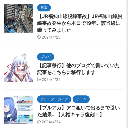
日常
【JR福知山線脱線事故】JR福知山線脱
線事故発生から本日で19年。該当線に
乗ってみました
2024/4/25
ブログ
【記事移行】他のブログで書いていた
記事をこちらに移行します
2024/4/25
ブルーアーカイブ
ゲーム
【ブルアカ】アコ狙いで出るまで引い
た結果…【人権キャラ復刻！】
2024/4/24