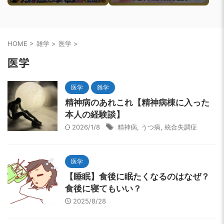
すめ攻略ルートを一挙紹介
介
HOME
>
雑学
>
医学
>
医学
医学
雑学
精神病のあれこれ【精神病棟に入った
本人の経験談】
2026/1/8
精神病
,
うつ病
,
統合失調症
医学
【睡眠】食後に眠たくなるのはなぜ？
食後に寝てもいい？
2025/8/28