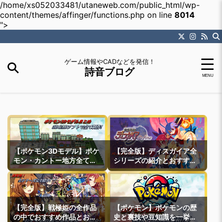
/home/xs052033481/utaneweb.com/public_html/wp-
content/themes/affinger/functions.php on line
8014
">
ゲーム情報やCADなどを発信！
詩音ブログ
【ポケモン3Dモデル】ポケ
【完全版】ディスガイア全
モン・カントー地方全ての
シリーズの紹介とおすすめ
町モデルなどを紹介
作品紹介
【完全版】戦極姫の全作品
【ポケモン】ポケモンの歴
の中でおすすめ作品とおす
史と裏技や豆知識を一挙紹