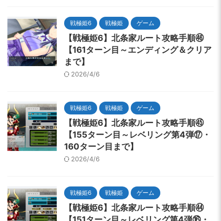
戦極姫6
戦極姫
ゲーム
【戦極姫6】北条家ルート攻略手順㊻
【161ターン目～エンディング＆クリア
まで】
2026/4/6
戦極姫6
戦極姫
ゲーム
【戦極姫6】北条家ルート攻略手順㊺
【155ターン目～レベリング第4弾⑰・
160ターン目まで】
2026/4/6
戦極姫6
戦極姫
ゲーム
【戦極姫6】北条家ルート攻略手順㊹
【151ターン目～レベリング第4弾⑯・