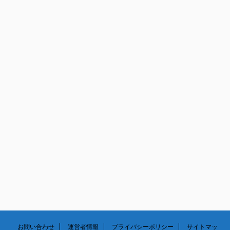
5月
6月
7月
8月
4月
5月
6月
7月
3月
4月
5月
6月
2月
3月
4月
5月
1月
2月
3月
1月
2月
1月
お問い合わせ
運営者情報
プライバシーポリシー
サイトマッ