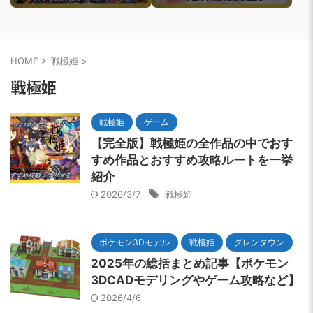
すめ攻略ルートを一挙紹介
介
HOME
>
戦極姫
>
戦極姫
戦極姫
ゲーム
【完全版】戦極姫の全作品の中でおす
すめ作品とおすすめ攻略ルートを一挙
紹介
2026/3/7
戦極姫
ポケモン3Dモデル
戦極姫
グレンタウン
2025年の総括まとめ記事【ポケモン
3DCADモデリングやゲーム攻略など】
2026/4/6