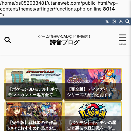
/home/xs052033481/utaneweb.com/public_html/wp-
content/themes/affinger/functions.php on line
8014
">
ゲーム情報やCADなどを発信！
詩音ブログ
【ポケモン3Dモデル】ポケ
【完全版】ディスガイア全
モン・カントー地方全ての
シリーズの紹介とおすすめ
町モデルなどを紹介
作品紹介
【完全版】戦極姫の全作品
【ポケモン】ポケモンの歴
の中でおすすめ作品とおす
史と裏技や豆知識を一挙紹