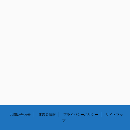
4月
5月
6月
7月
3月
4月
5月
6月
2月
3月
4月
5月
1月
2月
3月
1月
2月
1月
お問い合わせ
運営者情報
プライバシーポリシー
サイトマッ
プ