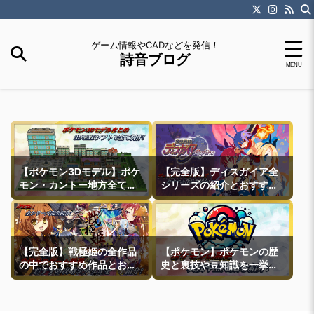
ゲーム情報やCADなどを発信！
詩音ブログ
【ポケモン3Dモデル】ポケ
【完全版】ディスガイア全
モン・カントー地方全ての
シリーズの紹介とおすすめ
町モデルなどを紹介
作品紹介
【完全版】戦極姫の全作品
【ポケモン】ポケモンの歴
の中でおすすめ作品とおす
史と裏技や豆知識を一挙紹
すめ攻略ルートを一挙紹介
介