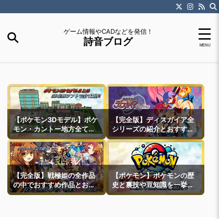
ゲーム情報やCADなどを発信！
詩音ブログ
【ポケモン3Dモデル】ポケ
【完全版】ディスガイア全
モン・カントー地方全ての
シリーズの紹介とおすすめ
町モデルなどを紹介
作品紹介
【完全版】戦極姫の全作品
【ポケモン】ポケモンの歴
の中でおすすめ作品とおす
史と裏技や豆知識を一挙紹
すめ攻略ルートを一挙紹介
介