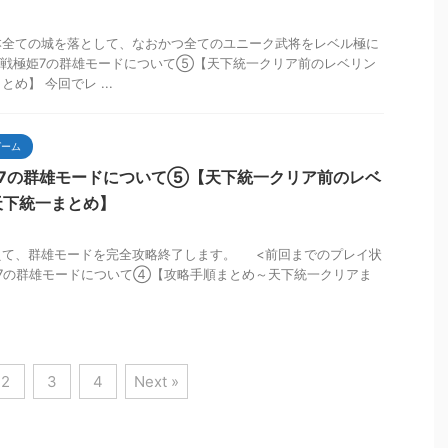
本全ての城を落として、なおかつ全てのユニーク武将をレベル極に
】戦極姫7の群雄モードについて⑤【天下統一クリア前のレベリン
め】 今回でレ ...
ゲーム
姫7の群雄モードについて⑤【天下統一クリア前のレベ
天下統一まとめ】
えて、群雄モードを完全攻略終了します。 <前回までのプレイ状
姫7の群雄モードについて④【攻略手順まとめ～天下統一クリアま
2
3
4
Next »