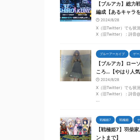
【ブルアカ】総力戦・
編成【あるキャラ
2024/8/28
X（旧Twitter）で
X（旧Twitter）：詩音
ブルーアーカイブ
ゲー
【ブルアカ】ロー
ころ…【やはり人
2024/8/28
X（旧Twitter）で
X（旧Twitter）：詩
...
戦極姫7
戦極姫
【戦極姫7】羽柴
ントまで】