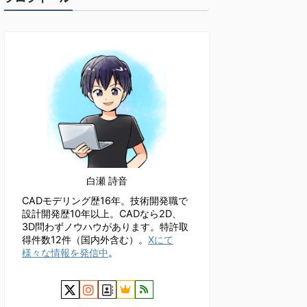
白瀬 詩音
CADモデリング歴16年。技術開発職で
設計開発歴10年以上。CADなら2D、
3D問わずノウハウがあります。特許取
得件数12件（国内外含む）。
Xにて
様々な情報を発信中
。