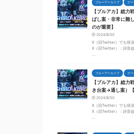
ブルーアーカイブ
ゲー
【ブルアカ】総力戦
ばし案・非常に難
のが重要】
2024/8/30
X（旧Twitter）で
X（旧Twitter）：詩
...
ブルーアーカイブ
ゲー
【ブルアカ】総力戦
き台案→通し案）
2024/8/30
X（旧Twitter）で
X（旧Twitter）：詩
...