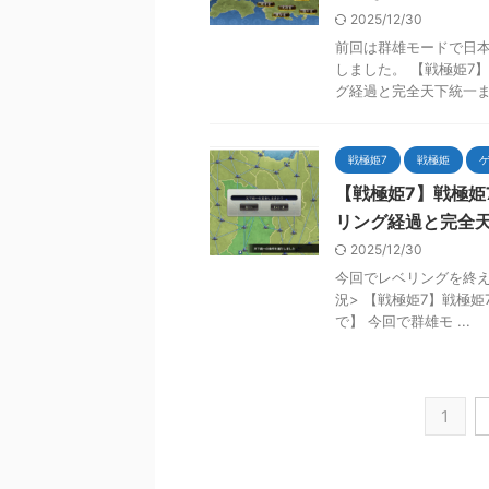
2025/12/30
前回は群雄モードで日
しました。 【戦極姫7
グ経過と完全天下統一まと
戦極姫7
戦極姫
【戦極姫7】戦極
リング経過と完全
2025/12/30
今回でレベリングを終
況> 【戦極姫7】戦極
で】 今回で群雄モ ...
1