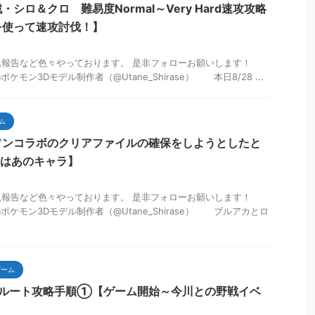
シロ＆クロ 難易度Normal～Very Hard速攻攻略
を使って速攻討伐！】
も状況報告など色々やっております。 是非フォローお願いします！
@ポケモン3Dモデル制作者（@Utane_Shirase） 本日8/28 ...
ム
ソンコラボのクリアファイルの確保をしようとしたと
気はあのキャラ】
も状況報告など色々やっております。 是非フォローお願いします！
音@ポケモン3Dモデル制作者（@Utane_Shirase） ブルアカとロ
ゲーム
家ルート攻略手順①【ゲーム開始～今川との野戦イベ