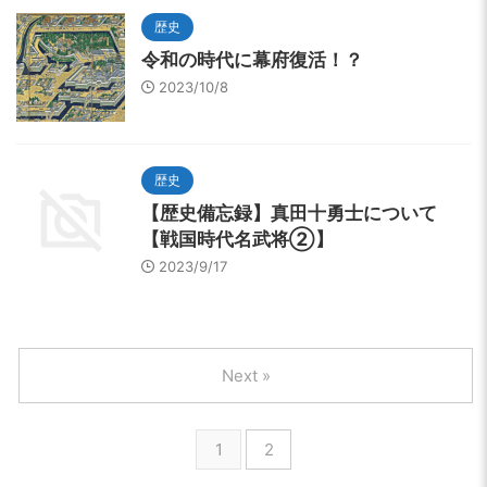
歴史
令和の時代に幕府復活！？
2023/10/8
歴史
【歴史備忘録】真田十勇士について
【戦国時代名武将②】
2023/9/17
Next »
1
2