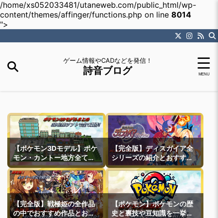
/home/xs052033481/utaneweb.com/public_html/wp-
content/themes/affinger/functions.php on line
8014
">
ゲーム情報やCADなどを発信！
詩音ブログ
【ポケモン3Dモデル】ポケ
【完全版】ディスガイア全
モン・カントー地方全ての
シリーズの紹介とおすすめ
町モデルなどを紹介
作品紹介
【完全版】戦極姫の全作品
【ポケモン】ポケモンの歴
の中でおすすめ作品とおす
史と裏技や豆知識を一挙紹