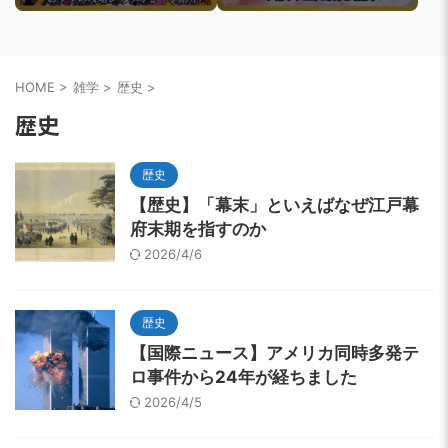
すめ攻略ルートを一挙紹介
介
HOME
>
雑学
>
歴史
>
歴史
歴史
【歴史】「幕末」といえばなぜ江戸幕
府末期を指すのか
2026/4/6
歴史
【国際ニュース】アメリカ同時多発テ
ロ事件から24年が経ちました
2026/4/5