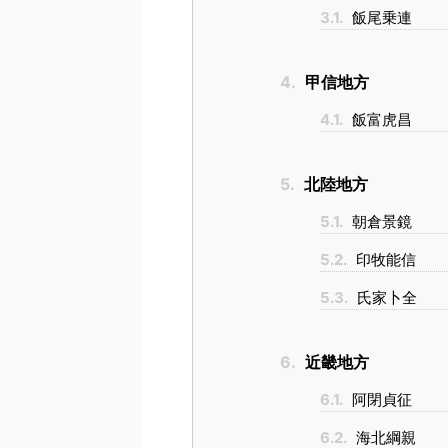
3.1.
飯尾乗連
4.
甲信地方
4.1.
飯富虎昌
5.
北陸地方
5.1.
朝倉景鏡
5.2.
印牧能信
5.3.
氏家卜全
6.
近畿地方
6.1.
阿閉貞征
6.2.
海北綱親