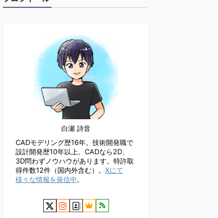
白瀬 詩音
CADモデリング歴16年。技術開発職で
設計開発歴10年以上。CADなら2D、
3D問わずノウハウがあります。特許取
得件数12件（国内外含む）。
Xにて
様々な情報を発信中
。