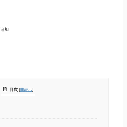
を追加
目次
[
非表示
]