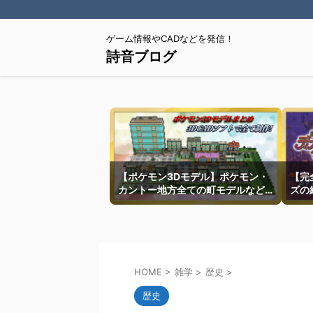
ゲーム情報やCADなどを発信！
詩音ブログ
【ポケモン3Dモデル】ポケモン・
【完
カントー地方全ての町モデルなど
ズの
を紹介
HOME
>
雑学
>
歴史
>
歴史