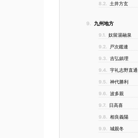
8.2.
土井方玄
9.
九州地方
9.1.
奴留湯融泉
9.2.
戸次鑑連
9.3.
吉弘鎮理
9.4.
宇礼志野直通
9.5.
神代勝利
9.6.
波多親
9.7.
日高喜
9.8.
相良義陽
9.9.
城親冬