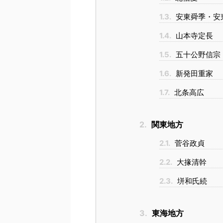
1.3.
安東舜季・安
1.4.
山本寺定長
1.5.
五十公野信宗
1.6.
新発田重家
1.7.
北条高広
2.
関東地方
2.1.
菅谷政貞
2.2.
大掾清幹
2.3.
垪和氏続
3.
東海地方