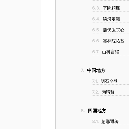
6.3.
下間頼廉
6.4.
淡河定範
6.5.
鹿伏兎宗心
6.6.
雲林院祐基
6.7.
山科言継
7.
中国地方
7.1.
明石全登
7.2.
陶晴賢
8.
四国地方
8.1.
忽那通著