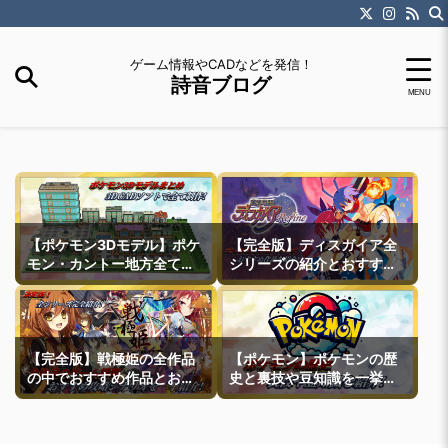
ゲーム情報やCADなどを発信！
詩音ブログ
【ポケモン3Dモデル】ポケ
【完全版】ディスガイア全
モン・カントー地方全ての
シリーズの紹介とおすすめ
町モデルなどを紹介
作品紹介
【完全版】戦極姫の全作品
【ポケモン】ポケモンの歴
の中でおすすめ作品とおす
史と裏技や豆知識を一挙紹
すめ攻略ルートを一挙紹介
介