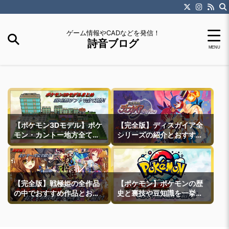
ゲーム情報やCADなどを発信！
詩音ブログ
【ポケモン3Dモデル】ポケ
【完全版】ディスガイア全
モン・カントー地方全ての
シリーズの紹介とおすすめ
町モデルなどを紹介
作品紹介
【完全版】戦極姫の全作品
【ポケモン】ポケモンの歴
の中でおすすめ作品とおす
史と裏技や豆知識を一挙紹
すめ攻略ルートを一挙紹介
介