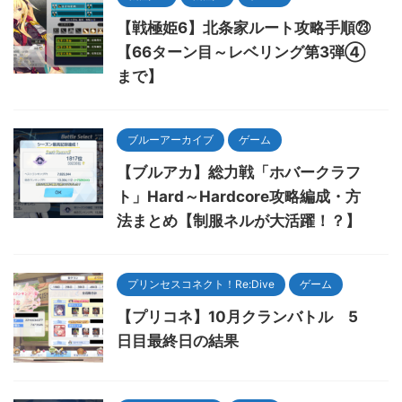
【戦極姫6】北条家ルート攻略手順㉓
【66ターン目～レベリング第3弾④
まで】
ブルーアーカイブ
ゲーム
【ブルアカ】総力戦「ホバークラフ
ト」Hard～Hardcore攻略編成・方
法まとめ【制服ネルが大活躍！？】
プリンセスコネクト！Re:Dive
ゲーム
【プリコネ】10月クランバトル 5
日目最終日の結果