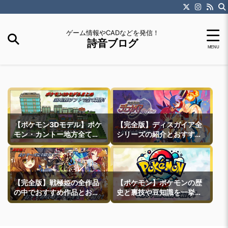
ゲーム情報やCADなどを発信！
詩音ブログ
【ポケモン3Dモデル】ポケ
【完全版】ディスガイア全
モン・カントー地方全ての
シリーズの紹介とおすすめ
町モデルなどを紹介
作品紹介
【完全版】戦極姫の全作品
【ポケモン】ポケモンの歴
の中でおすすめ作品とおす
史と裏技や豆知識を一挙紹
すめ攻略ルートを一挙紹介
介