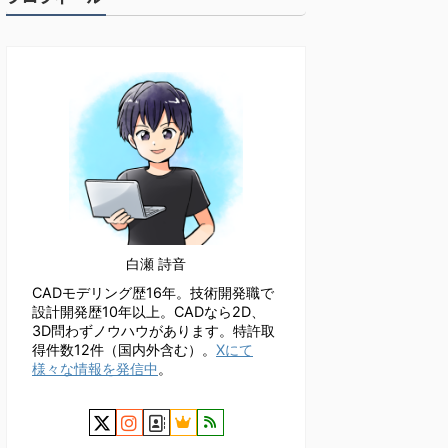
白瀬 詩音
CADモデリング歴16年。技術開発職で
設計開発歴10年以上。CADなら2D、
3D問わずノウハウがあります。特許取
得件数12件（国内外含む）。
Xにて
様々な情報を発信中
。