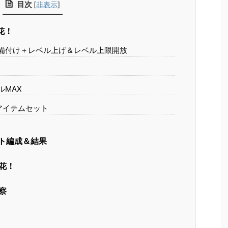
目次
[
非表示
]
花！
装備付け＋レベル上げ＆レベル上限開放
ルMAX
アイテムセット
ト編成＆結果
花！
察