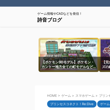
ゲーム情報やCADなどを発信！
詩音ブログ
【ポケモン3Dモデル】ポケモン・
【完
カントー地方全ての町モデルなど
ズの
を紹介
HOME
>
ゲーム
>
スマホゲーム
>
プリンセ
プリンセスコネクト！Re:Dive
ゲーム