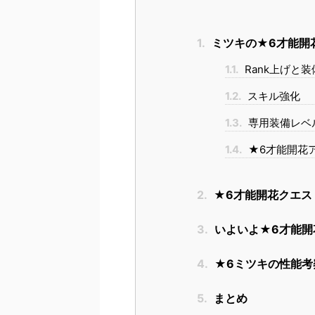
1.
ミツキの★6才能開
1.1.
Rank上げと
1.2.
スキル強化
1.3.
専用装備レベ
1.4.
★6才能開花
2.
★6才能開花クエス
3.
いよいよ★6才能開
4.
★6ミツキの性能考
5.
まとめ