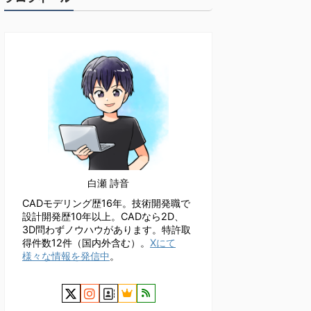
白瀬 詩音
CADモデリング歴16年。技術開発職で
設計開発歴10年以上。CADなら2D、
3D問わずノウハウがあります。特許取
得件数12件（国内外含む）。
Xにて
様々な情報を発信中
。