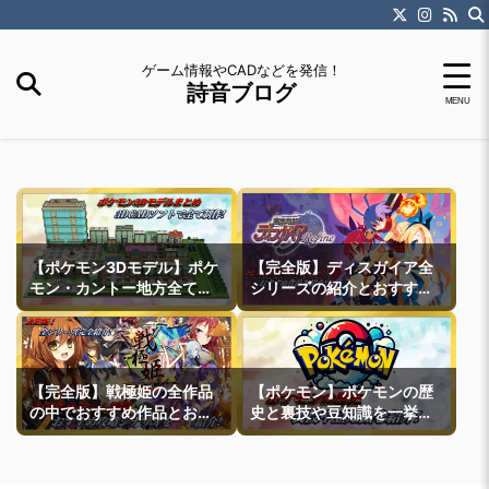
ゲーム情報やCADなどを発信！
詩音ブログ
【ポケモン3Dモデル】ポケ
【完全版】ディスガイア全
モン・カントー地方全ての
シリーズの紹介とおすすめ
町モデルなどを紹介
作品紹介
【完全版】戦極姫の全作品
【ポケモン】ポケモンの歴
の中でおすすめ作品とおす
史と裏技や豆知識を一挙紹
すめ攻略ルートを一挙紹介
介