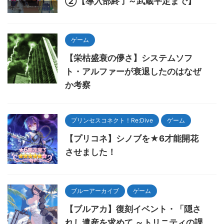
②【導入部終了～武蔵平定まで】
ゲーム
【栄枯盛衰の儚さ】システムソフ
ト・アルファーが衰退したのはなぜ
か考察
プリンセスコネクト！Re:Dive
ゲーム
【プリコネ】シノブを★6才能開花
させました！
ブルーアーカイブ
ゲーム
【ブルアカ】復刻イベント・「隠さ
れし遺産を求めて ～トリニティの課