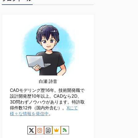
白瀬 詩音
CADモデリング歴16年。技術開発職で
設計開発歴10年以上。CADなら2D、
3D問わずノウハウがあります。特許取
得件数12件（国内外含む）。
Xにて
様々な情報を発信中
。