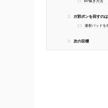
1.1.
RP稼ぎ方法
2.
ガ邪ポンを回すのは
2.1.
連射パッドを
3.
次の目標