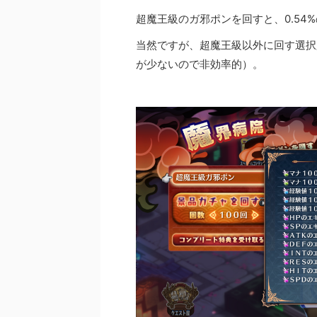
超魔王級のガ邪ポンを回すと、0.5
当然ですが、超魔王級以外に回す選択
が少ないので非効率的）。