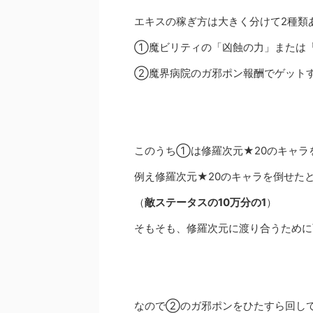
エキスの稼ぎ方は大きく分けて2種類
①魔ビリティの「凶蝕の力」または
②魔界病院のガ邪ポン報酬でゲット
このうち①は修羅次元★20のキャラ
例え修羅次元★20のキャラを倒せた
（
敵ステータスの10万分の1
）
そもそも、修羅次元に渡り合うために
なので②のガ邪ポンをひたすら回し