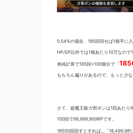
0.54%の場合、185回回せば1個手
HP/SP以外では1個あたり10万なので
18
単純計算で185回×100個分で「
もちろん偏りがあるので、もっと少な
さて、超魔王級ガ邪ポンは1回あたり99
100回で99,999,900RPです。
18500回回すとすれば…「18,499,981