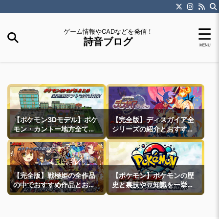
ゲーム情報やCADなどを発信！
詩音ブログ
【ポケモン3Dモデル】ポケ
【完全版】ディスガイア全
モン・カントー地方全ての
シリーズの紹介とおすすめ
町モデルなどを紹介
作品紹介
【完全版】戦極姫の全作品
【ポケモン】ポケモンの歴
の中でおすすめ作品とおす
史と裏技や豆知識を一挙紹
すめ攻略ルートを一挙紹介
介