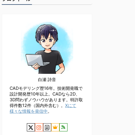
白瀬 詩音
CADモデリング歴16年。技術開発職で
設計開発歴10年以上。CADなら2D、
3D問わずノウハウがあります。特許取
得件数12件（国内外含む）。
Xにて
様々な情報を発信中
。