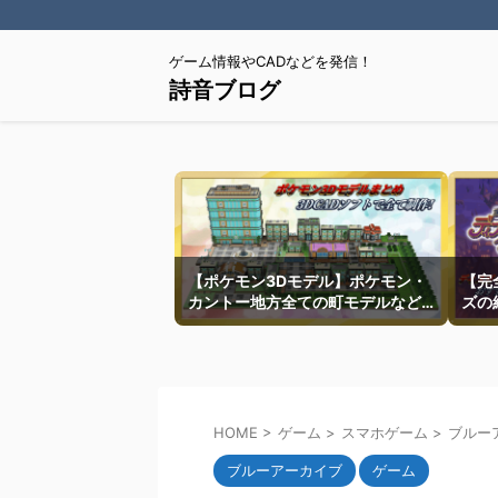
ゲーム情報やCADなどを発信！
詩音ブログ
【ポケモン3Dモデル】ポケモン・
【完
カントー地方全ての町モデルなど
ズの
を紹介
HOME
>
ゲーム
>
スマホゲーム
>
ブルー
ブルーアーカイブ
ゲーム