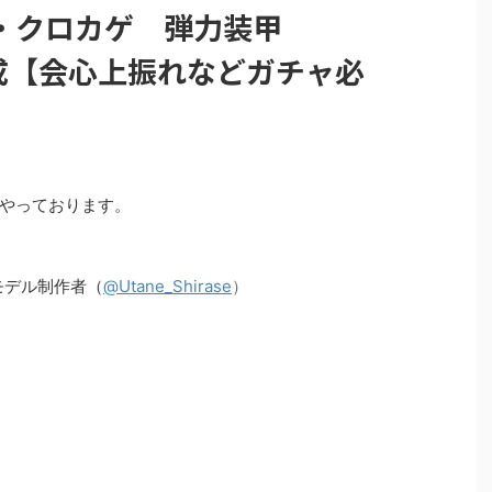
・クロカゲ 弾力装甲
略編成【会心上振れなどガチャ必
色々やっております。
）
Dモデル制作者（
@Utane_Shirase