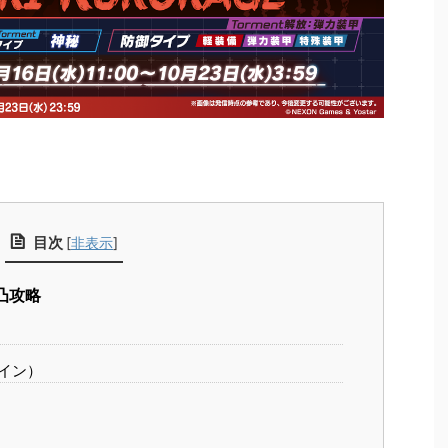
目次
[
非表示
]
1凸攻略
イン）