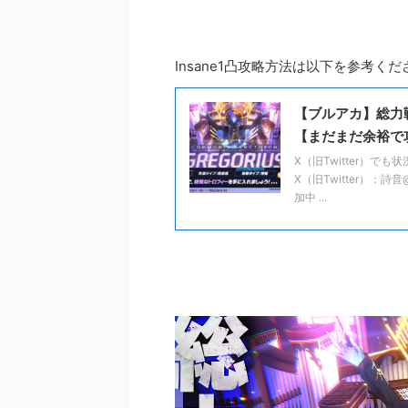
Insane1凸攻略方法は以下を参考くだ
【ブルアカ】総力戦
【まだまだ余裕で
X（旧Twitter）
X（旧Twitter）：詩
加中 ...