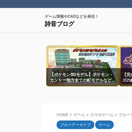
ゲーム情報やCADなどを発信！
詩音ブログ
【ポケモン3Dモデル】ポケモン・
【完
カントー地方全ての町モデルなど
ズの
を紹介
HOME
>
ゲーム
>
スマホゲーム
>
ブルー
ブルーアーカイブ
ゲーム