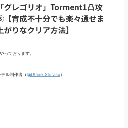
グレゴリオ」Torment1凸攻
③【育成不十分でも楽々通せま
上がりなクリア方法】
色々やっております。
）
Dモデル制作者（
@Utane_Shirase