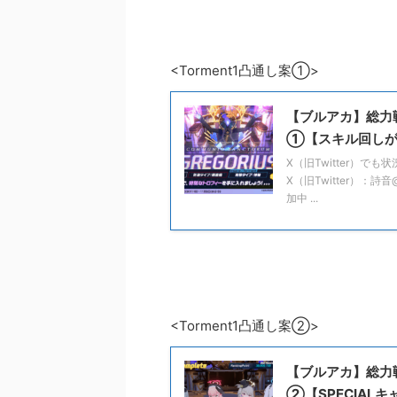
<Torment1凸通し案①>
【ブルアカ】総力戦
①【スキル回しが
X（旧Twitter）
X（旧Twitter）：詩
加中 ...
<Torment1凸通し案②>
【ブルアカ】総力戦
②【SPECIA