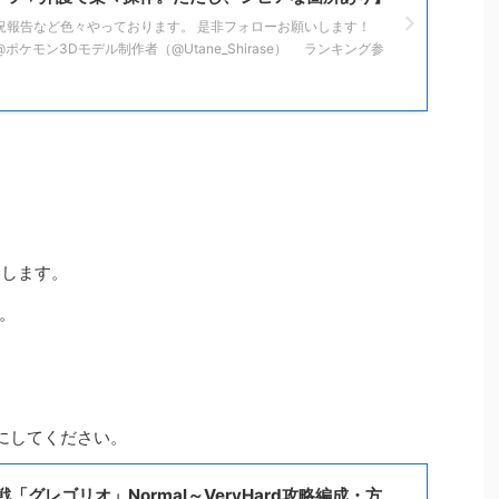
でも状況報告など色々やっております。 是非フォローお願いします！
音@ポケモン3Dモデル制作者（@Utane_Shirase） ランキング参
略します。
。
考にしてください。
「グレゴリオ」Normal～VeryHard攻略編成・方