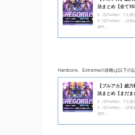
法まとめ【全て1
X（旧Twitter）
X（旧Twitter）：詩
加中 ...
Hardcore、Extremeの攻略は
【ブルアカ】総力戦
法まとめ【まだま
X（旧Twitter）
X（旧Twitter）：詩
加中 ...