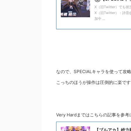
X（旧Twitter）
X（旧Twitter）：詩
加中 ...
なので、SPECIALキャラを使って攻
こっちのほうが操作は圧倒的に楽です
Very Hardまではこちらの記事を参
【ブルアカ】総力戦