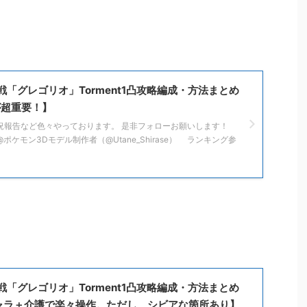
「グレゴリオ」Torment1凸攻略編成・方法まとめ
超重要！】
でも状況報告など色々やっております。 是非フォローお願いします！
音@ポケモン3Dモデル制作者（@Utane_Shirase） ランキング参
「グレゴリオ」Torment1凸攻略編成・方法まとめ
Lキャラ＋介護で楽々操作。ただし、シビアな箇所あり】