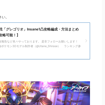
さい。
「グレゴリオ」Insane1凸攻略編成・方法まとめ
攻略可能！】
でも状況報告など色々やっております。 是非フォローお願いします！
音@ポケモン3Dモデル制作者（@Utane_Shirase） ランキング参