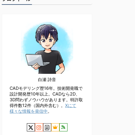
白瀬 詩音
CADモデリング歴16年。技術開発職で
設計開発歴10年以上。CADなら2D、
3D問わずノウハウがあります。特許取
得件数12件（国内外含む）。
Xにて
様々な情報を発信中
。