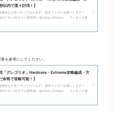
5秒以内で楽々討伐！】
でも状況報告など色々やっております。 是非フォローお願いします！
音@ポケモン3Dモデル制作者（@Utane_Shirase） ランキング参
以下の記事を参考にしてください。
「グレゴリオ」Hardcore・Extreme攻略編成・方
だ余裕で攻略可能！】
でも状況報告など色々やっております。 是非フォローお願いします！
音@ポケモン3Dモデル制作者（@Utane_Shirase） ランキング参