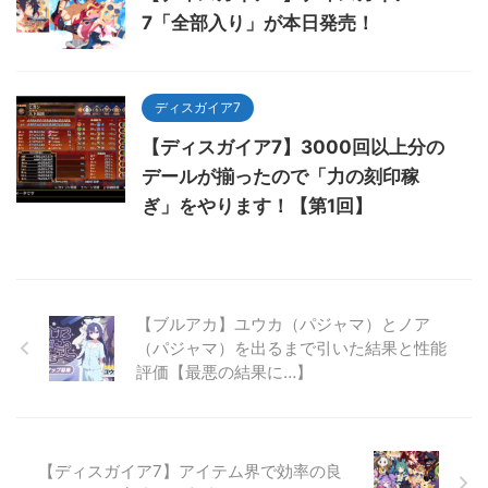
7「全部入り」が本日発売！
ディスガイア7
【ディスガイア7】3000回以上分の
デールが揃ったので「力の刻印稼
ぎ」をやります！【第1回】
【ブルアカ】ユウカ（パジャマ）とノア
（パジャマ）を出るまで引いた結果と性能
評価【最悪の結果に…】
【ディスガイア7】アイテム界で効率の良