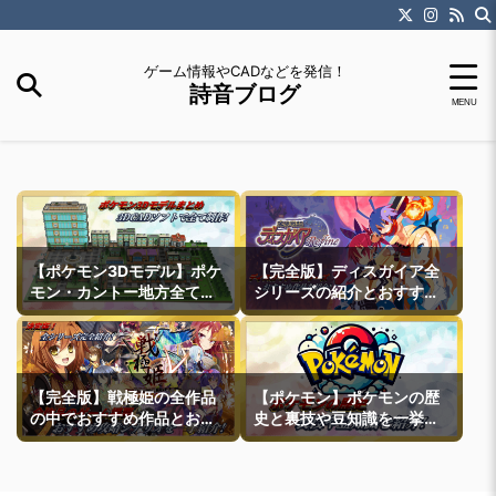
ゲーム情報やCADなどを発信！
詩音ブログ
【ポケモン3Dモデル】ポケ
【完全版】ディスガイア全
モン・カントー地方全ての
シリーズの紹介とおすすめ
町モデルなどを紹介
作品紹介
【完全版】戦極姫の全作品
【ポケモン】ポケモンの歴
の中でおすすめ作品とおす
史と裏技や豆知識を一挙紹
すめ攻略ルートを一挙紹介
介