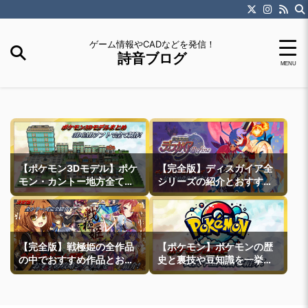
ゲーム情報やCADなどを発信！
詩音ブログ
【ポケモン3Dモデル】ポケ
【完全版】ディスガイア全
モン・カントー地方全ての
シリーズの紹介とおすすめ
町モデルなどを紹介
作品紹介
【完全版】戦極姫の全作品
【ポケモン】ポケモンの歴
の中でおすすめ作品とおす
史と裏技や豆知識を一挙紹
すめ攻略ルートを一挙紹介
介