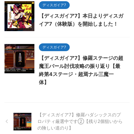
ディスガイア7
【ディスガイア7】本日よりディスガ
イア7（体験版）を開始しました！
ディスガイア7
【ディスガイア7】修羅ステージの超
魔王バール討伐攻略の振り返り【最
終第4ステージ・超焉ナル三魔一
体】
【ディスガイア7】修羅ハダシックスのプ
ロパティ厳選中です②【残り2個狙いから
の険しい道のり】