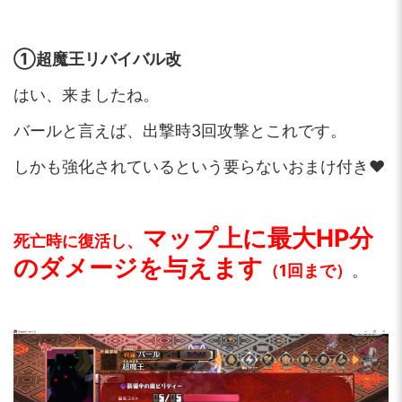
①超魔王リバイバル改
はい、来ましたね。
バールと言えば、出撃時3回攻撃とこれです。
しかも強化されているという要らないおまけ付き♥
マップ上に最大HP分
死亡時に復活し、
のダメージを与えます
（1回まで）
。