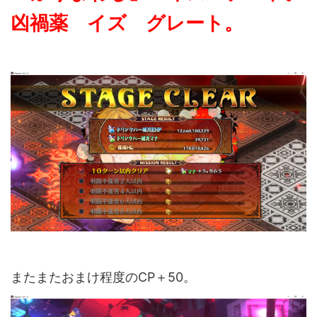
凶禍薬 イズ グレート。
またまたおまけ程度のCP＋50。