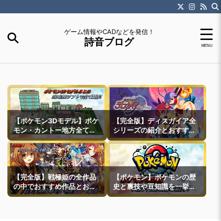
ゲーム情報やCADなどを発信！
詩音ブログ
【ポケモン3Dモデル】ポケ
【完全版】ディスガイア全
モン・カントー地方全ての
シリーズの紹介とおすすめ
町モデルなどを紹介
作品紹介
【完全版】戦極姫の全作品
【ポケモン】ポケモンの歴
の中でおすすめ作品とおす
史と裏技や豆知識を一挙紹
すめ攻略ルートを一挙紹介
介