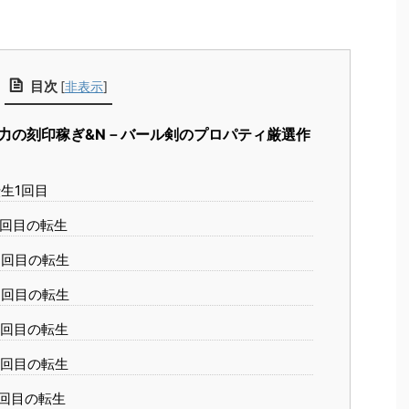
目次
[
非表示
]
力の刻印稼ぎ&N－バール剣のプロパティ厳選作
生1回目
2回目の転生
3回目の転生
4回目の転生
5回目の転生
6回目の転生
回目の転生