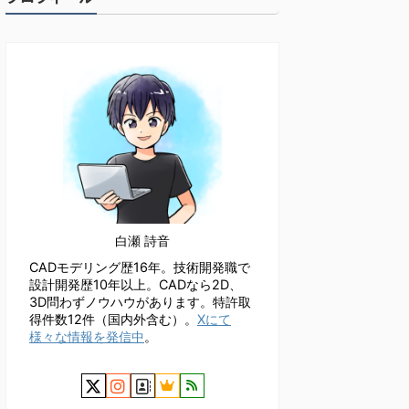
白瀬 詩音
CADモデリング歴16年。技術開発職で
設計開発歴10年以上。CADなら2D、
3D問わずノウハウがあります。特許取
得件数12件（国内外含む）。
Xにて
様々な情報を発信中
。