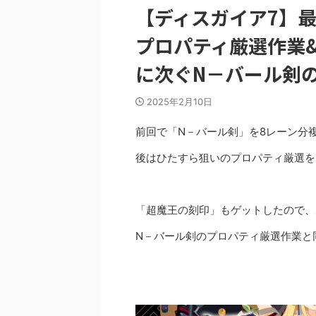
【ディスガイア7】
プロパティ厳選作業
に次ぐN－バール剣
2025年2月10日
前回で「N－バール剣」を8レーン分
後はひたすら狙いのプロパティ厳選を
「超魔王の刻印」もゲットしたので、
N－バール剣のプロパティ厳選作業と