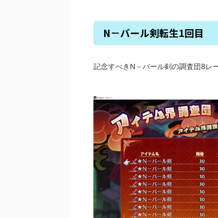
N－バール剣転生1回目
記念すべきN－バール剣の調査団8レ