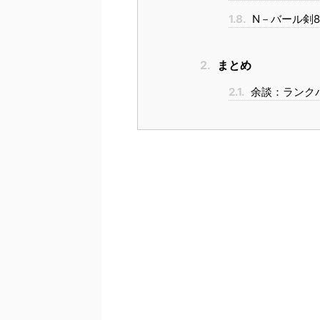
1.8.
N－バール剣
2.
まとめ
2.1.
余談：ランク