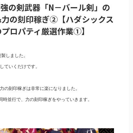
最強の剣武器「N－バール剣」の
&力の刻印稼ぎ②【ハダシックス
のプロパティ厳選作業①】
複製しました。
していくだけです。
力の刻印稼ぎは非常に楽になりました。
同時並行で、力の刻印稼ぎをやっていきます。