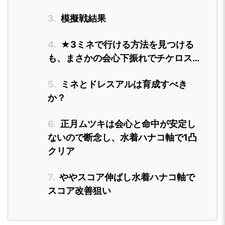
3.
模擬戦結果
4.
★3ミネで行ける方法を見つける
も、まさかの会心下振れでチケロス…
5.
ミネとドレスアルは育成すべき
か？
6.
正月ムツキは会心と命中が安定し
ないので断念し、水着ハナコ軸で1凸
クリア
7.
ややスコア伸ばし水着ハナコ軸で
スコア改善狙い