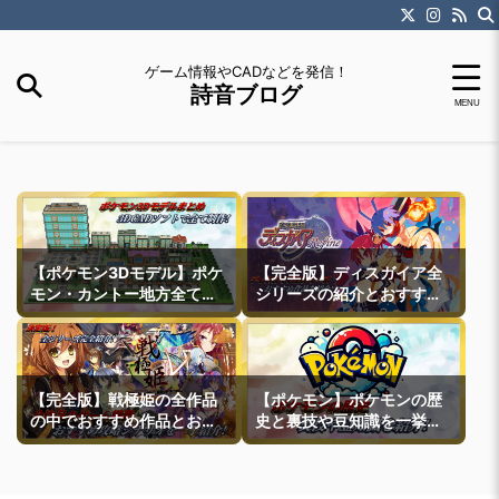
ゲーム情報やCADなどを発信！
詩音ブログ
【ポケモン3Dモデル】ポケ
【完全版】ディスガイア全
モン・カントー地方全ての
シリーズの紹介とおすすめ
町モデルなどを紹介
作品紹介
【完全版】戦極姫の全作品
【ポケモン】ポケモンの歴
の中でおすすめ作品とおす
史と裏技や豆知識を一挙紹
すめ攻略ルートを一挙紹介
介