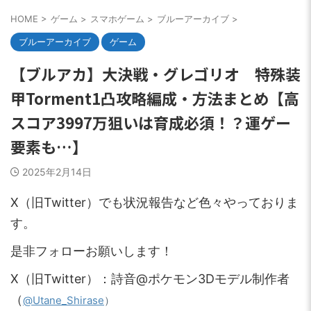
HOME
>
ゲーム
>
スマホゲーム
>
ブルーアーカイブ
>
ブルーアーカイブ
ゲーム
【ブルアカ】大決戦・グレゴリオ 特殊装
甲Torment1凸攻略編成・方法まとめ【高
スコア3997万狙いは育成必須！？運ゲー
要素も…】
2025年2月14日
X（旧Twitter）でも状況報告など色々やっておりま
す。
是非フォローお願いします！
X（旧Twitter）：詩音@ポケモン3Dモデル制作者
（
）
@Utane_Shirase