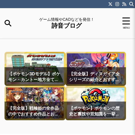
ゲーム情報やCADなどを発信！
詩音ブログ
【ポケモン3Dモデル】ポケ
【完全版】ディスガイア全
モン・カントー地方全ての
シリーズの紹介とおすすめ
町モデルなどを紹介
作品紹介
【完全版】戦極姫の全作品
【ポケモン】ポケモンの歴
の中でおすすめ作品とおす
史と裏技や豆知識を一挙紹
すめ攻略ルートを一挙紹介
介