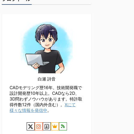
白瀬 詩音
CADモデリング歴16年。技術開発職で
設計開発歴10年以上。CADなら2D、
3D問わずノウハウがあります。特許取
得件数12件（国内外含む）。
Xにて
様々な情報を発信中
。