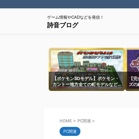
ゲーム情報やCADなどを発信！
詩音ブログ
【ポケモン3Dモデル】ポケモン・
【完
カントー地方全ての町モデルなど
ズの
を紹介
HOME
>
PC関連
>
PC関連