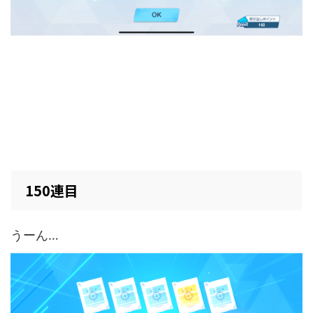
150連目
うーん…