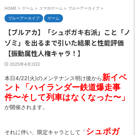
HOME
>
ゲーム
>
スマホゲーム
>
ブルーアーカイブ
>
ブルーアーカイブ
ゲーム
【ブルアカ】「シュポガキ右派」こと「ノ
ゾミ」を出るまで引いた結果と性能評価
【振動属性人権キャラ！】
2025年4月22日
新イベ
本日4/22(火)のメンテナンス明け後から
ント「ハイランダー鉄道爆走事
件〜そして列車はなくなった〜」
が開催されます。
シュポガ
それに伴い、限定キャラとして「