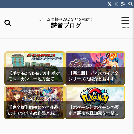
ゲーム情報やCADなどを発信！
詩音ブログ
【ポケモン3Dモデル】ポケ
【完全版】ディスガイア全
モン・カントー地方全ての
シリーズの紹介とおすすめ
町モデルなどを紹介
作品紹介
【完全版】戦極姫の全作品
【ポケモン】ポケモンの歴
の中でおすすめ作品とおす
史と裏技や豆知識を一挙紹
すめ攻略ルートを一挙紹介
介