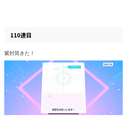
110連目
紫封筒きた！