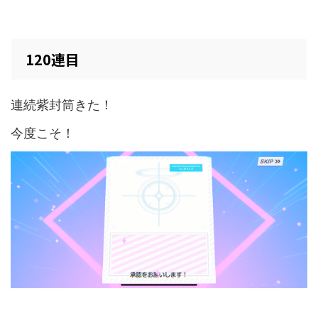
120連目
連続紫封筒きた！
今度こそ！