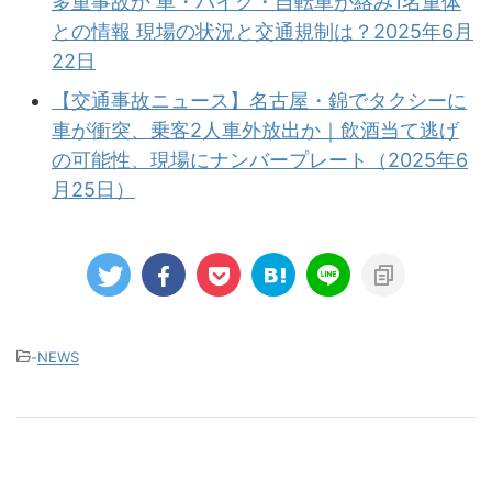
多重事故か 車・バイク・自転車が絡み1名重体
との情報 現場の状況と交通規制は？2025年6月
22日
【交通事故ニュース】名古屋・錦でタクシーに
車が衝突、乗客2人車外放出か｜飲酒当て逃げ
の可能性、現場にナンバープレート（2025年6
月25日）
-
NEWS