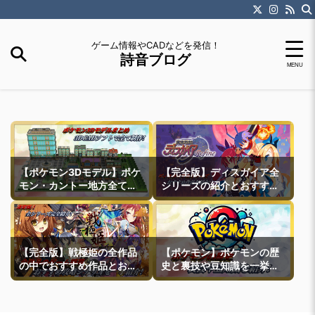
ゲーム情報やCADなどを発信！
詩音ブログ
【ポケモン3Dモデル】ポケ
【完全版】ディスガイア全
モン・カントー地方全ての
シリーズの紹介とおすすめ
町モデルなどを紹介
作品紹介
【完全版】戦極姫の全作品
【ポケモン】ポケモンの歴
の中でおすすめ作品とおす
史と裏技や豆知識を一挙紹
すめ攻略ルートを一挙紹介
介