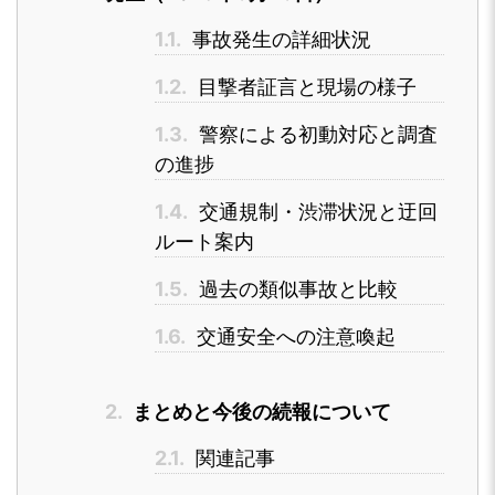
1.1.
事故発生の詳細状況
1.2.
目撃者証言と現場の様子
1.3.
警察による初動対応と調査
の進捗
1.4.
交通規制・渋滞状況と迂回
ルート案内
1.5.
過去の類似事故と比較
1.6.
交通安全への注意喚起
2.
まとめと今後の続報について
2.1.
関連記事