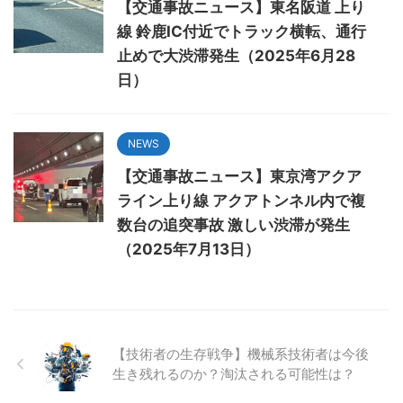
【交通事故ニュース】東名阪道 上り
線 鈴鹿IC付近でトラック横転、通行
止めで大渋滞発生（2025年6月28
日）
NEWS
【交通事故ニュース】東京湾アクア
ライン上り線 アクアトンネル内で複
数台の追突事故 激しい渋滞が発生
（2025年7月13日）
【技術者の生存戦争】機械系技術者は今後
生き残れるのか？淘汰される可能性は？