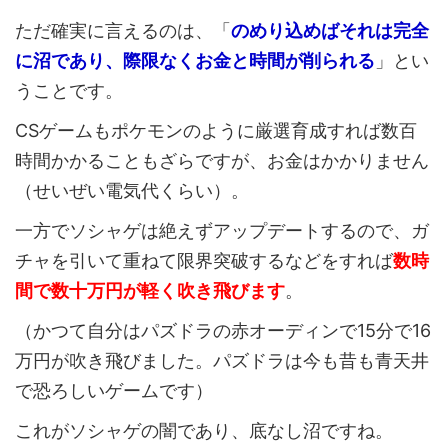
ただ確実に言えるのは、「
のめり込めばそれは完全
に沼であり、際限なくお金と時間が削られる
」とい
うことです。
CSゲームもポケモンのように厳選育成すれば数百
時間かかることもざらですが、お金はかかりません
（せいぜい電気代くらい）。
一方でソシャゲは絶えずアップデートするので、ガ
チャを引いて重ねて限界突破するなどをすれば
数時
間で数十万円が軽く吹き飛びます
。
（かつて自分はパズドラの赤オーディンで15分で16
万円が吹き飛びました。パズドラは今も昔も青天井
で恐ろしいゲームです）
これがソシャゲの闇であり、底なし沼ですね。