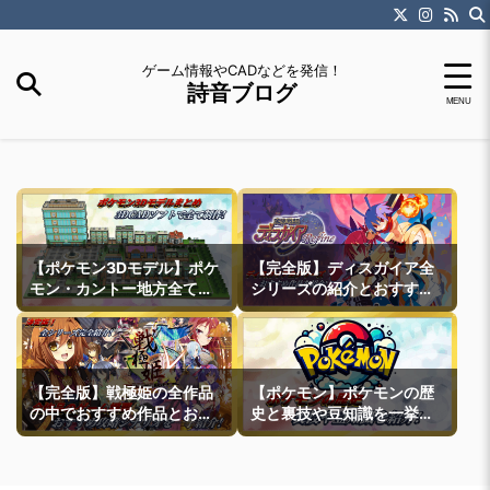
ゲーム情報やCADなどを発信！
詩音ブログ
【ポケモン3Dモデル】ポケ
【完全版】ディスガイア全
モン・カントー地方全ての
シリーズの紹介とおすすめ
町モデルなどを紹介
作品紹介
【完全版】戦極姫の全作品
【ポケモン】ポケモンの歴
の中でおすすめ作品とおす
史と裏技や豆知識を一挙紹
すめ攻略ルートを一挙紹介
介