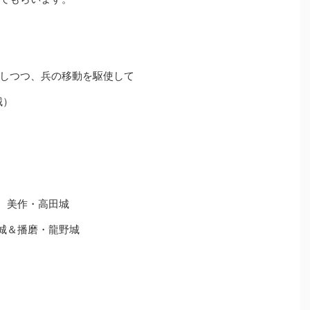
しつつ、兵の移動を駆使して
城）
、美作・高田城
城＆播磨・龍野城