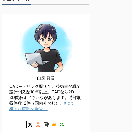
白瀬 詩音
CADモデリング歴16年。技術開発職で
設計開発歴10年以上。CADなら2D、
3D問わずノウハウがあります。特許取
得件数12件（国内外含む）。
Xにて
様々な情報を発信中
。