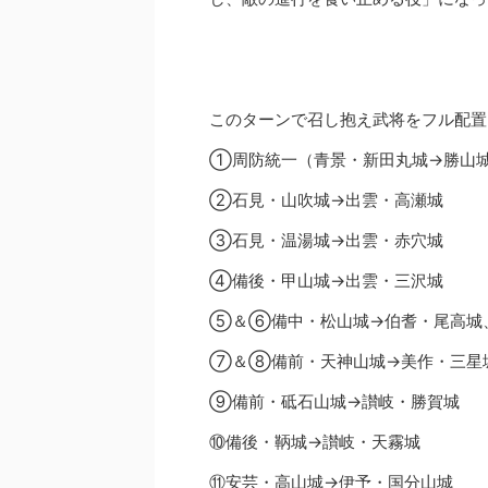
このターンで召し抱え武将をフル配置
①周防統一（青景・新田丸城→勝山
②石見・山吹城→出雲・高瀬城
③石見・温湯城→出雲・赤穴城
④備後・甲山城→出雲・三沢城
⑤＆⑥備中・松山城→伯耆・尾高城
⑦＆⑧備前・天神山城→美作・三星
⑨備前・砥石山城→讃岐・勝賀城
⑩備後・鞆城→讃岐・天霧城
⑪安芸・高山城→伊予・国分山城