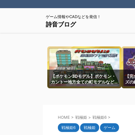
ゲーム情報やCADなどを発信！
詩音ブログ
【ポケモン3Dモデル】ポケモン・
【完
カントー地方全ての町モデルなど
ズの
を紹介
HOME
>
戦極姫
>
戦極姫6
>
戦極姫6
戦極姫
ゲーム