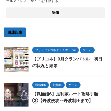
ールアドレス、サイトを保存する。
関連記事
プリンセスコネクト！Re:Dive
ゲーム
【プリコネ】9月クランバトル 初日
の状況と結果
戦極姫6
戦極姫
ゲーム
【戦極姫6】足利家ルート攻略手順
③【丹波侵攻～丹波制圧まで】