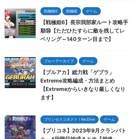
戦極姫6
戦極姫
ゲーム
【戦極姫6】長宗我部家ルート攻略手
順⑭【ただひたすらに敵を残してレ
ベリング～140ターン目まで】
ブルーアーカイブ
ゲーム
【ブルアカ】総力戦「ゲブラ」
Extreme攻略編成・方法まとめ
【Extremeからいきなり厳しくなり
ます】
プリンセスコネクト！Re:Dive
ゲーム
【プリコネ】2023年9月クランバト