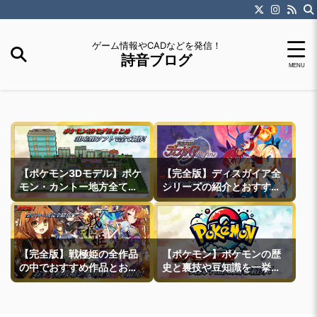
ゲーム情報やCADなどを発信！
詩音ブログ
【ポケモン3Dモデル】ポケ
【完全版】ディスガイア全
モン・カントー地方全ての
シリーズの紹介とおすすめ
町モデルなどを紹介
作品紹介
【完全版】戦極姫の全作品
【ポケモン】ポケモンの歴
の中でおすすめ作品とおす
史と裏技や豆知識を一挙紹
すめ攻略ルートを一挙紹介
介