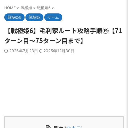
HOME
>
戦極姫
>
戦極姫6
>
戦極姫6
戦極姫
ゲーム
【戦極姫6】毛利家ルート攻略手順⑲【71
ターン目～75ターン目まで】
2025年7月23日
2025年12月30日