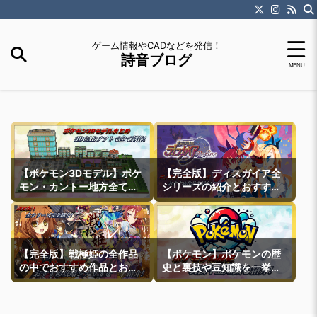
ゲーム情報やCADなどを発信！
詩音ブログ
【ポケモン3Dモデル】ポケ
【完全版】ディスガイア全
モン・カントー地方全ての
シリーズの紹介とおすすめ
町モデルなどを紹介
作品紹介
【完全版】戦極姫の全作品
【ポケモン】ポケモンの歴
の中でおすすめ作品とおす
史と裏技や豆知識を一挙紹
すめ攻略ルートを一挙紹介
介