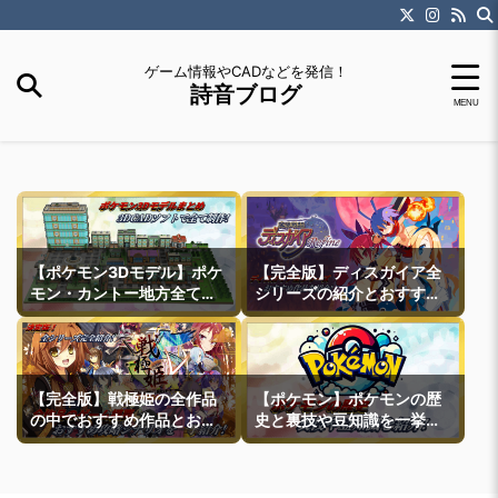
ゲーム情報やCADなどを発信！
詩音ブログ
【ポケモン3Dモデル】ポケ
【完全版】ディスガイア全
モン・カントー地方全ての
シリーズの紹介とおすすめ
町モデルなどを紹介
作品紹介
【完全版】戦極姫の全作品
【ポケモン】ポケモンの歴
の中でおすすめ作品とおす
史と裏技や豆知識を一挙紹
すめ攻略ルートを一挙紹介
介