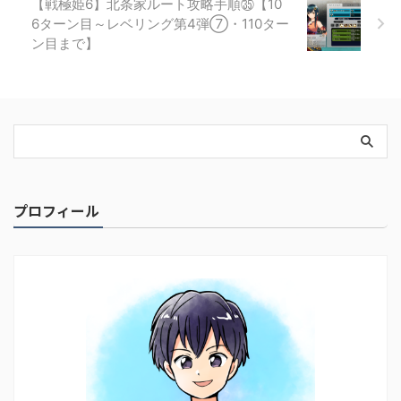
【戦極姫6】北条家ルート攻略手順㉟【10
6ターン目～レベリング第4弾⑦・110ター
ン目まで】
プロフィール