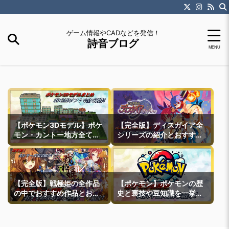
ゲーム情報やCADなどを発信！
詩音ブログ
【ポケモン3Dモデル】ポケ
【完全版】ディスガイア全
モン・カントー地方全ての
シリーズの紹介とおすすめ
町モデルなどを紹介
作品紹介
【完全版】戦極姫の全作品
【ポケモン】ポケモンの歴
の中でおすすめ作品とおす
史と裏技や豆知識を一挙紹
すめ攻略ルートを一挙紹介
介