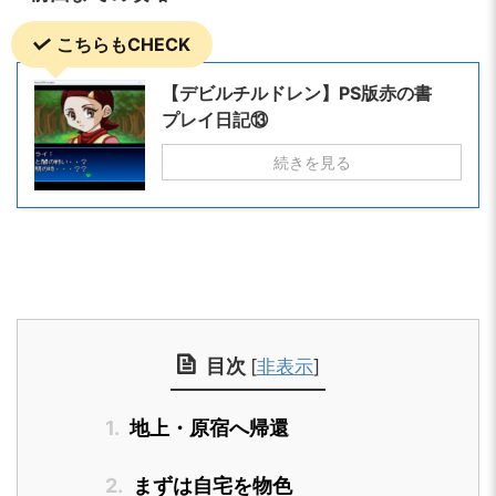
こちらもCHECK
【デビルチルドレン】PS版赤の書
プレイ日記⑬
続きを見る
目次
[
非表示
]
1.
地上・原宿へ帰還
2.
まずは自宅を物色