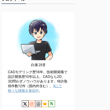
白瀬 詩音
CADモデリング歴16年。技術開発職で
設計開発歴10年以上。CADなら2D、
3D問わずノウハウがあります。特許取
得件数12件（国内外含む）。
Xにて
様々な情報を発信中
。