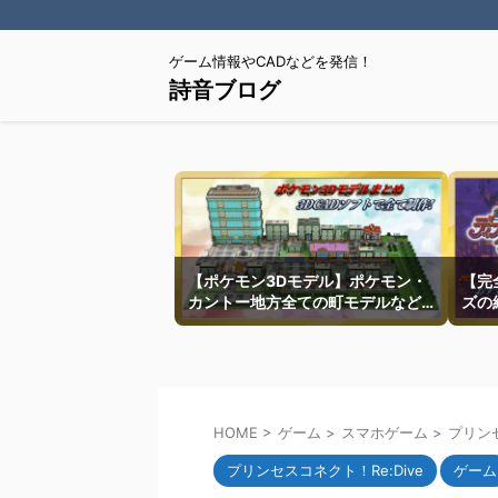
ゲーム情報やCADなどを発信！
詩音ブログ
【ポケモン3Dモデル】ポケモン・
【完
カントー地方全ての町モデルなど
ズの
を紹介
HOME
>
ゲーム
>
スマホゲーム
>
プリンセ
プリンセスコネクト！Re:Dive
ゲーム