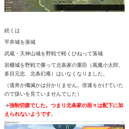
続くは
平井城を落城
武蔵・天神山城を野戦で軽くひねって落城
岩櫃城を野戦で勝って北条家の重臣（風魔小太郎、
多目元忠、北条幻庵）はいなくなりました。
（逃奔か殲滅かは分かりません。倍速をかけていた
ので扱いを見ていませんでした）
→
強制切腹でした。つまり北条家の面々は配下に加
えられないようです
。