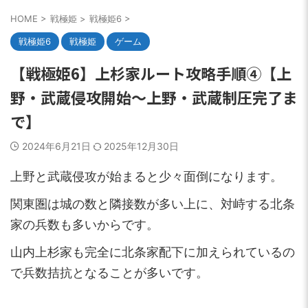
HOME
>
戦極姫
>
戦極姫6
>
戦極姫6
戦極姫
ゲーム
【戦極姫6】上杉家ルート攻略手順④【上
野・武蔵侵攻開始～上野・武蔵制圧完了ま
で】
2024年6月21日
2025年12月30日
上野と武蔵侵攻が始まると少々面倒になります。
関東圏は城の数と隣接数が多い上に、対峙する北条
家の兵数も多いからです。
山内上杉家も完全に北条家配下に加えられているの
で兵数拮抗となることが多いです。