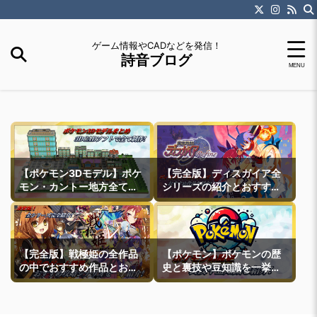
ゲーム情報やCADなどを発信！
詩音ブログ
【ポケモン3Dモデル】ポケ
【完全版】ディスガイア全
モン・カントー地方全ての
シリーズの紹介とおすすめ
町モデルなどを紹介
作品紹介
【完全版】戦極姫の全作品
【ポケモン】ポケモンの歴
の中でおすすめ作品とおす
史と裏技や豆知識を一挙紹
すめ攻略ルートを一挙紹介
介