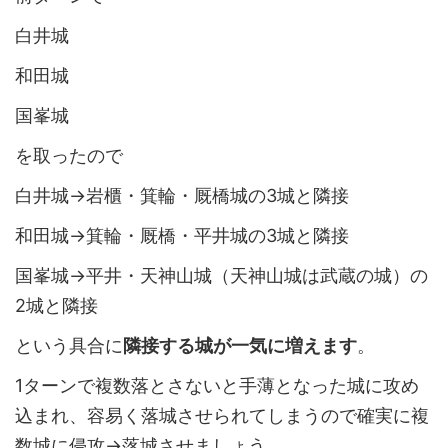
白井城
和田城
国峯城
を取ったので
白井城→岩櫃・箕輪・厩橋城の3城と隣接
和田城→箕輪・厩橋・平井城の3城と隣接
国峯城→平井・天神山城（天神山城は武蔵の城）の
2城と隣接
という具合に
隣接する城が一気に増えます
。
1ターンで複数落とさないと手薄となった城に攻め
込まれ、容易く落城させられてしまうので確実に複
数城に侵攻→落城させましょう。