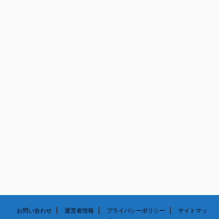
5月
6月
7月
8月
4月
5月
6月
7月
3月
4月
5月
6月
2月
3月
4月
5月
1月
2月
3月
1月
2月
1月
お問い合わせ
運営者情報
プライバシーポリシー
サイトマッ