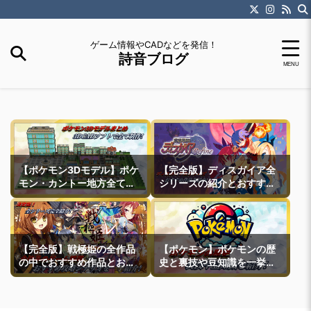
ゲーム情報やCADなどを発信！
詩音ブログ
【ポケモン3Dモデル】ポケ
【完全版】ディスガイア全
モン・カントー地方全ての
シリーズの紹介とおすすめ
町モデルなどを紹介
作品紹介
【完全版】戦極姫の全作品
【ポケモン】ポケモンの歴
の中でおすすめ作品とおす
史と裏技や豆知識を一挙紹
すめ攻略ルートを一挙紹介
介