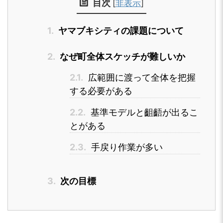
目次
[
非表示
]
1.
ヤマブキシティの課題について
2.
なぜ町全体スケッチが難しいか
2.1.
広範囲に渡って全体を把握
する必要がある
2.2.
基準モデルと齟齬が出るこ
とがある
2.3.
手戻り作業が多い
3.
次の目標