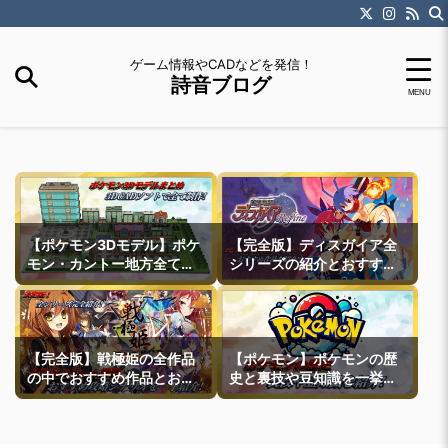
ゲーム情報やCADなどを発信！
詩音ブログ
【ポケモン3Dモデル】ポケ
【完全版】ディスガイア全
モン・カントー地方全ての
シリーズの紹介とおすすめ
町モデルなどを紹介
作品紹介
【完全版】戦極姫の全作品
【ポケモン】ポケモンの歴
の中でおすすめ作品とおす
史と裏技や豆知識を一挙紹
すめ攻略ルートを一挙紹介
介