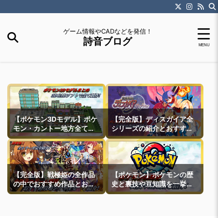
ゲーム情報やCADなどを発信！
詩音ブログ
【ポケモン3Dモデル】ポケ
【完全版】ディスガイア全
モン・カントー地方全ての
シリーズの紹介とおすすめ
町モデルなどを紹介
作品紹介
【完全版】戦極姫の全作品
【ポケモン】ポケモンの歴
の中でおすすめ作品とおす
史と裏技や豆知識を一挙紹
すめ攻略ルートを一挙紹介
介