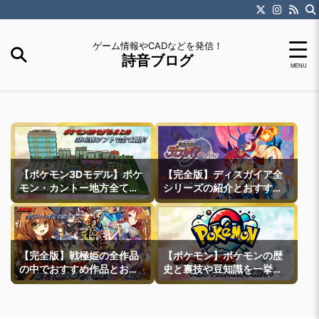
ゲーム情報やCADなどを発信！
詩音ブログ
【ポケモン3Dモデル】ポケ
【完全版】ディスガイア全
モン・カントー地方全ての
シリーズの紹介とおすすめ
町モデルなどを紹介
作品紹介
【完全版】戦極姫の全作品
【ポケモン】ポケモンの歴
の中でおすすめ作品とおす
史と裏技や豆知識を一挙紹
すめ攻略ルートを一挙紹介
介