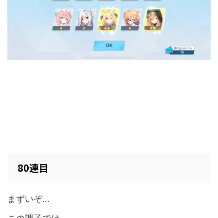
80連目
まずいぞ…