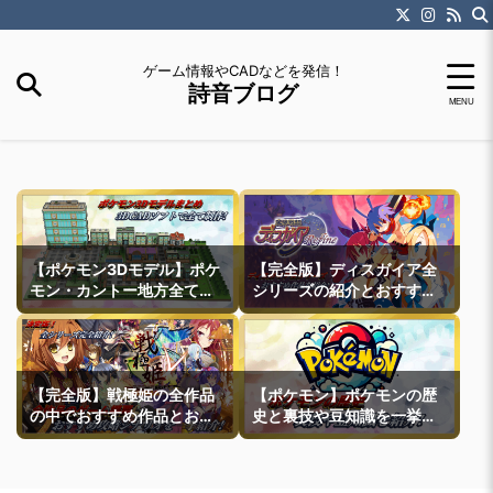
ゲーム情報やCADなどを発信！
詩音ブログ
【ポケモン3Dモデル】ポケ
【完全版】ディスガイア全
モン・カントー地方全ての
シリーズの紹介とおすすめ
町モデルなどを紹介
作品紹介
【完全版】戦極姫の全作品
【ポケモン】ポケモンの歴
の中でおすすめ作品とおす
史と裏技や豆知識を一挙紹
すめ攻略ルートを一挙紹介
介