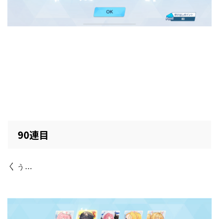
90連目
くぅ…