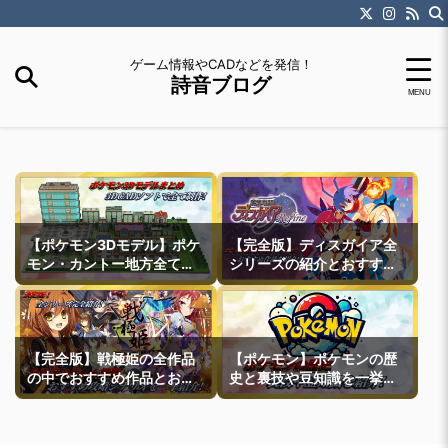
ゲーム情報やCADなどを発信！
詩音ブログ
【ポケモン3Dモデル】ポケ
【完全版】ディスガイア全
モン・カントー地方全ての
シリーズの紹介とおすすめ
町モデルなどを紹介
作品紹介
【完全版】戦極姫の全作品
【ポケモン】ポケモンの歴
の中でおすすめ作品とおす
史と裏技や豆知識を一挙紹
すめ攻略ルートを一挙紹介
介