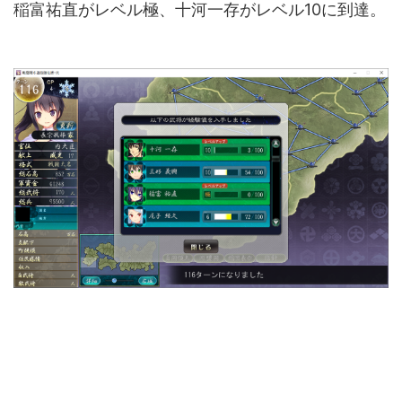
稲富祐直がレベル極、十河一存がレベル10に到達。