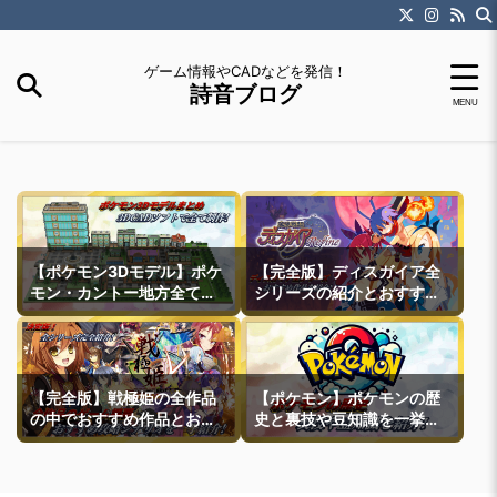
ゲーム情報やCADなどを発信！
詩音ブログ
【ポケモン3Dモデル】ポケ
【完全版】ディスガイア全
モン・カントー地方全ての
シリーズの紹介とおすすめ
町モデルなどを紹介
作品紹介
【完全版】戦極姫の全作品
【ポケモン】ポケモンの歴
の中でおすすめ作品とおす
史と裏技や豆知識を一挙紹
すめ攻略ルートを一挙紹介
介