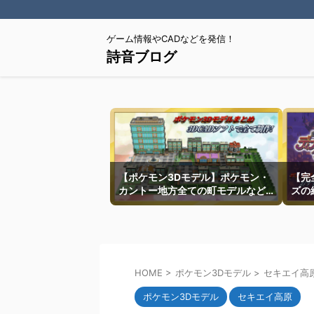
ゲーム情報やCADなどを発信！
詩音ブログ
【ポケモン3Dモデル】ポケモン・
【完
カントー地方全ての町モデルなど
ズの
を紹介
HOME
>
ポケモン3Dモデル
>
セキエイ高
ポケモン3Dモデル
セキエイ高原