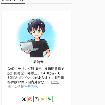
白瀬 詩音
CADモデリング歴16年。技術開発職で
設計開発歴10年以上。CADなら2D、
3D問わずノウハウがあります。特許取
得件数12件（国内外含む）。
Xにて
様々な情報を発信中
。